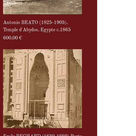
Antonio BEATO (1825-1905),
Temple d'Abydos, Egypte c.1865
Prix
600,00 €
TVA Incluse