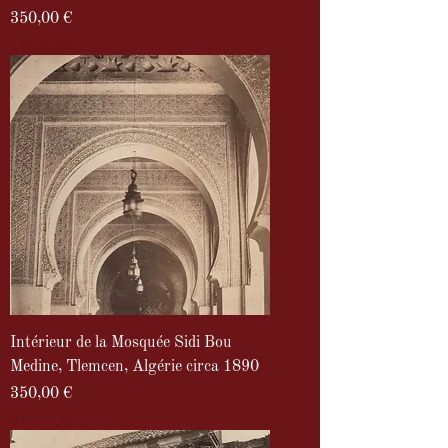
Prix
350,00 €
TVA Incluse
Intérieur de la Mosquée Sidi Bou
Medine, Tlemcen, Algérie circa 1890
Prix
350,00 €
TVA Incluse