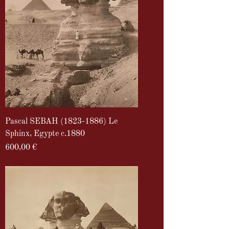
Pascal SEBAH (1823-1886) Le
Sphinx, Egypte c.1880
Prix
600,00 €
TVA Incluse