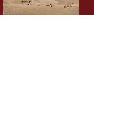
Antonio BEATO (1825-1905), Le
Sphinx, Egypte c.1870
Vendu
Pascal SEBAH (1823-1886)Abou