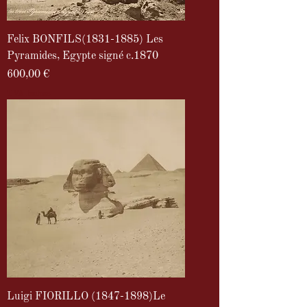
Felix BONFILS(1831-1885) Les
Pyramides, Egypte signé c.1870
Prix
600,00 €
TVA Incluse
Luigi FIORILLO (1847-1898)Le