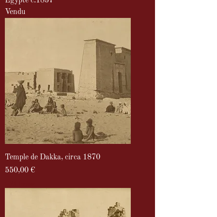
Egypte c.1857
Vendu
Temple de Dakka, circa 1870
Prix
550,00 €
TVA Incluse