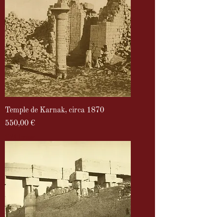
Temple de Karnak, circa 1870
Prix
550,00 €
TVA Incluse