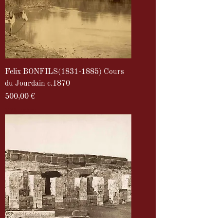
Felix BONFILS(1831-1885) Cours
du Jourdain c.1870
Prix
500,00 €
TVA Incluse