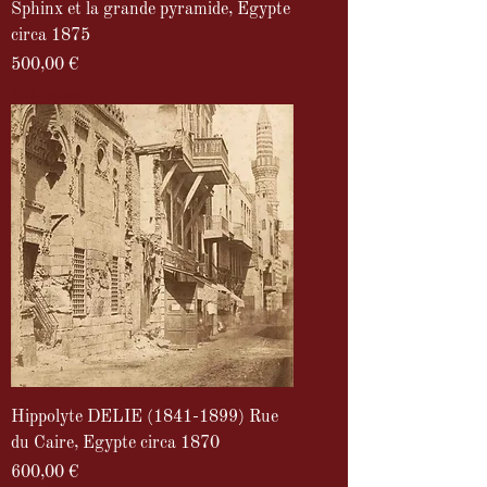
Sphinx et la grande pyramide, Egypte
circa 1875
Prix
500,00 €
TVA Incluse
Hippolyte DELIE (1841-1899) Rue
du Caire, Egypte circa 1870
Prix
600,00 €