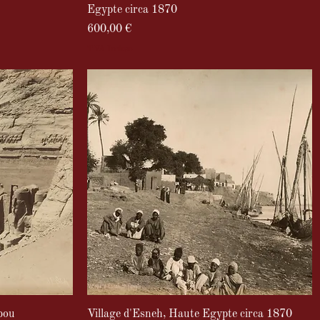
Egypte circa 1870
Prix
600,00 €
TVA Incluse
bou
Village d'Esneh, Haute Egypte circa 1870