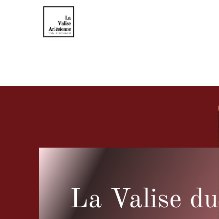
La Valise Arlésienne
Curiosités Photographiques
La Valise du mois
Nos Collections
La Valise du