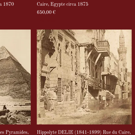
ca 1870
Caire, Egypte circa 1875
Prix
650,00 €
TVA Incluse
s Pyramides,
Hippolyte DELIE (1841-1899) Rue du Caire,