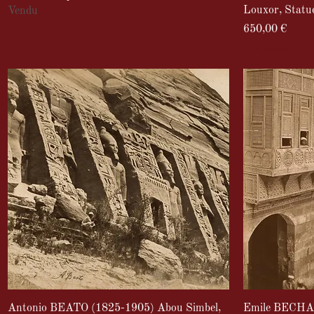
Louxor, Statu
Vendu
Prix
650,00 €
TVA Incluse
Antonio BEATO (1825-1905) Abou Simbel,
Emile BECHAR