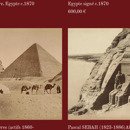
re, Egypte c.1870
Egypte signé c.1870
Prix
600,00 €
TVA Incluse
s (actifs 1860-
Pascal SEBAH (1823-1886)A