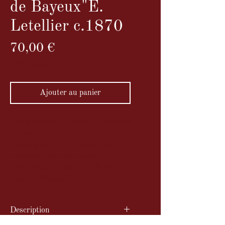
de Bayeux"E.
Letellier c.1870
Prix
70,00 €
TVA Incluse
Ajouter au panier
La Cathédrale de Bayeux, E. Letellier
au Havre
Tirage albuminé stéréoscopique
monté sur une carte rouge,
représentant la cathédrale Notre-
Dame de Bayeux.
Description