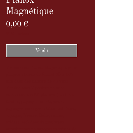
Planox
Magnétique
Prix
0,00 €
TVA Incluse
Vendu
Visionneuse Planox Magnétique pour
plaques stréréo de format 45 x 107
mm dans des paniers de 20 vues,
Vendue avec 7 paniers de vues
stéréo environ 80 plaques ( voitures,
famille, paysages montagneux,
paysages enneigés, station balnéaire,
voyages, Venise, Italie, ruines,
soldats, etc) dont de nombreux
autochromes de voyages et scènes de