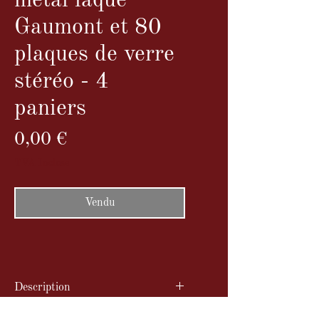
métal laqué
Gaumont et 80
plaques de verre
stéréo - 4
paniers
Prix
0,00 €
TVA Incluse
Vendu
Description
Stéréoscope GAUMONT en métal