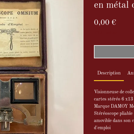
en métal 
Prix
0,00 €
TVA Incluse
Description
An
Visionneuse de colle
cartes stéréo 6 x13
Marque DAMOY Mo
Stéréoscope pliable 
amovible dans son c
d'emploi