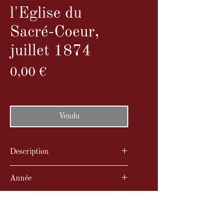
l'Eglise du
Sacré-Coeur,
juillet 1874
Prix
0,00 €
TVA Incluse
Vendu
Description
Grand album Format A4 (34 x27
Année
cm)
Couverture percaline rouge
juillet 1874
Etat
23 pages de textes :
rapport du jury signé Louis-