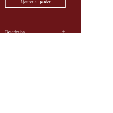
Ajouter au panier
Description
Planche contact de 5 nus stéréo,
Dimensions
circa 1930.
- Sous passe-partout 40x50cm
Année
- Format Photo 13,5 x 30 cm
Circa 1930
Abonnez-vous à notre newsletter
S'abonner