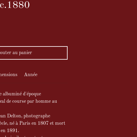
 c.1880
ix
outer au panier
mensions
Année
e albuminé d'époque
eval de course par homme au
ean Delton, photographe
ècle, né à Paris en 1807 et mort
 en 1891.