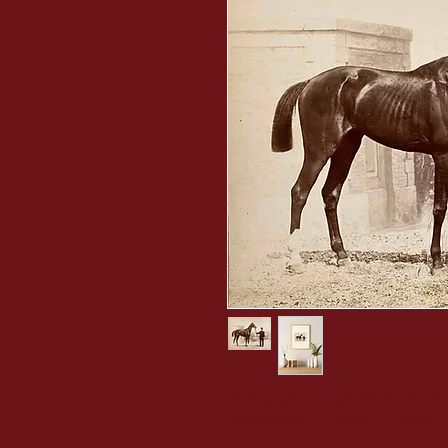
Photographie tirage albuminé d'é
présentation de cheval de course