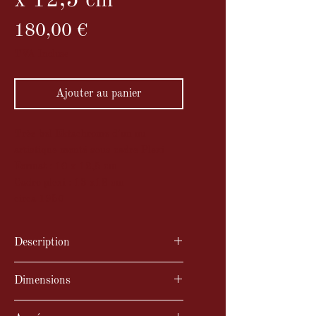
x 12,5 cm
Prix
180,00 €
TVA Incluse
Ajouter au panier
Très bel Ektachrome d'un nu
artistique monté sous cadre Plexi
Format : 10 x 12,5 cm
Cadre plexi : 13 x18 cm
circa 1950
Description
Très bel Ektachrome d'un nu
Dimensions
artistique monté sous cadre Plexi
Format : 10 x 12,5 cm