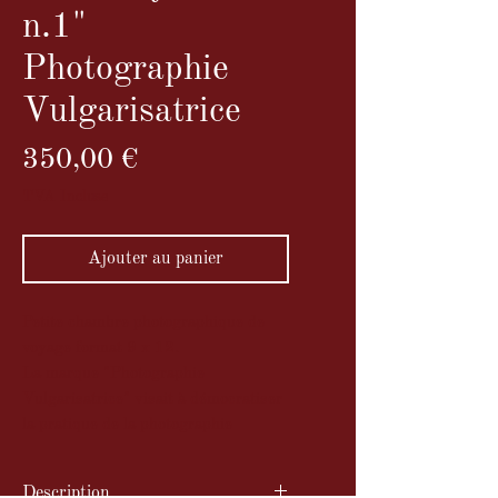
n.1"
Photographie
Vulgarisatrice
Prix
350,00 €
TVA Incluse
Ajouter au panier
Petite chambre photographique de
voyage format 9 x 12.
La marque "Photographie
Vulgarisatrice" visait à démocratiser
la pratique de la photographie
Description