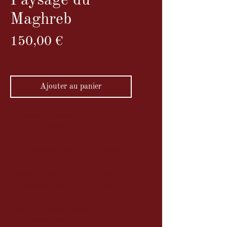
Paysage du
Maghreb
Prix
150,00 €
TVA Incluse
Ajouter au panier
Lithophanie restaurée
Paysage du Maghreb
Dimension : 10,5 x 15,2 cm
Une lithophanie est une fine plaque
de céramique avec un relief dont
l'épaisseur varie de 1,5 à 4 mm.
La porcelaine est cuite deux fois à
température de 1250 °C.
Dans un éclairage normal, il n'y a
pratiquement aucune image visible,