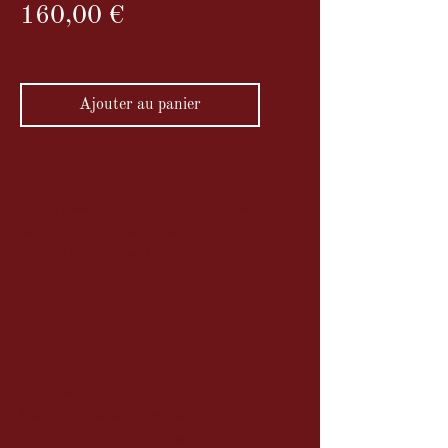
Prix
160,00 €
TVA Incluse
Ajouter au panier
Lithophanie numérotée 1766
Dimension : 10,7 x 12,6 cm
Scène galante : un jeune homme fait
la courte échelle à son ami qui
compte fleurette au balcon d'une
jeune demoiselle.
Une lithophanie est une fine plaque
de céramique avec un relief dont
l'épaisseur varie de 1,5 à 4 mm.
La porcelaine est cuite deux fois à
température de 1250 °C.
Dans un éclairage normal, il n'y a
pratiquement aucune image visible,