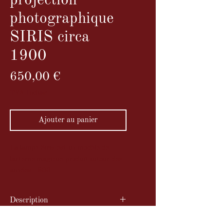
projection
photographique
SIRIS circa
1900
Prix
650,00 €
TVA Incluse
Ajouter au panier
La lampe Siris est un modèle de
lanterne magique produit autour des
années 1900.
Description