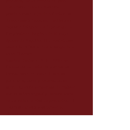
photographie du Second Empire,
cette carte de visite était très
prisée comme objet de collection ou
de souvenir à l’époque, Disdéri a su
capturer l’élégance et le prestige de
l’impératrice, Eugénie de Montijo,
épouse de Napoléon III, contribuant
ainsi à la diffusion de son image dans
toute l’Europe
Eugène Disderi (1819-1889) est
l'inventeur en 1854 du portrait au
format carte-de-visite. Il met au
point un appareil photographique
multi-objectifs permettant de réaliser
sur un même négatif plusieurs poses
ce qui réduit le côut de production. Il
contribue ainsi à populariser la
photographie et à difuser les
photographies au format carte de
visite.