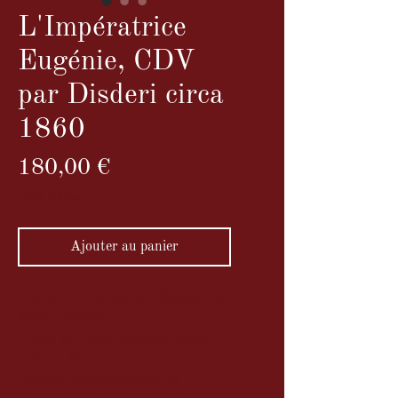
L'Impératrice
Eugénie, CDV
par Disderi circa
1860
Prix
180,00 €
TVA Incluse
Ajouter au panier
Portrait de l'Impératrice Eugénie par
Eugène Disderi.
Tirage sur papier albuminé format
carte de Visite
Exemple emblématique de la