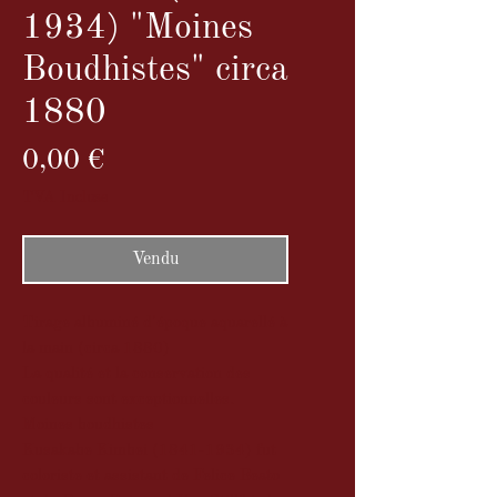
1934) "Moines
Boudhistes" circa
1880
Prix
0,00 €
TVA Incluse
Vendu
Tirage albuminé d'époque aquarellé à
la main (circa 1880)
La qualité et la conservation des
couleurs sont exceptionnelles.
Moines boudhistes
Kusakabe Kimbei (1841-1934) fut
coloriste et assistant de Felice Beato