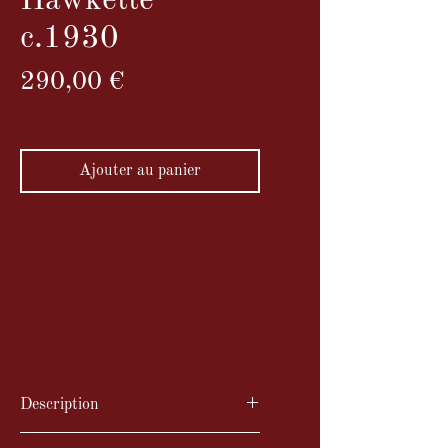
Hawkette
c.1930
Prix
290,00 €
TVA Incluse
Ajouter au panier
Folding Kodak No. 2
Hawkette, fabriqué par Kodak en
1930.
Il utilise du film 120 et produit des
images au format 6x9 cm.
Description
Folding Kodak No. 2