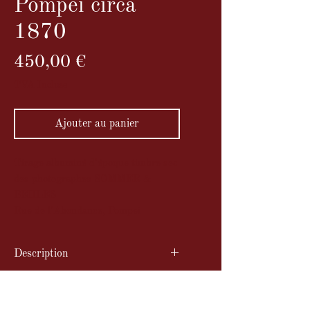
Pompei circa
1870
Prix
450,00 €
TVA Incluse
Ajouter au panier
Tirage albuminé d'époque timbre sec
des photographes SOMMER &
BEHLES
Rue de l'Abondance, Pompei
Description
Tirage albuminé d'époque timbre
Dimensions
sec des photographes SOMMER &