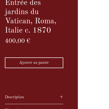
Entrée des
jardins du
Vatican, Roma,
Italie c. 1870
Prix
400,00 €
TVA Incluse
Ajouter au panier
Tirage albuminé d'époque signé
par timbre humide au dos
Description
Tirage albuminé d'époque signé