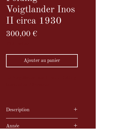
Voigtlander Inos
II circa 1930
Prix
300,00 €
TVA Incluse
Ajouter au panier
Le Voigtländer Inos II est un folding
fabriqué en Allemagne
Description
Le Voigtländer Inos II est un
Année
folding fabriqué en Allemagne