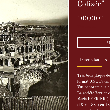
Colisée"
Pr
100,00 €
TVA Incluse
Aj
Description
An
Très belle plaque d
format 8,5 x 17 cm
Vue panoramique d
La société Ferrier e
Marie FERRIER (1
(1816-1886) en 1859