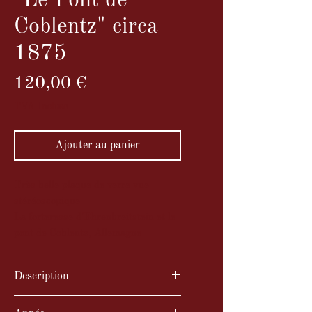
"Le Pont de
Coblentz" circa
1875
Prix
120,00 €
TVA Incluse
Ajouter au panier
Très belle plaque de verre vue
stéréoscopique
La forteresse d'Ehrenbreitstein et le
pont de Coblentz, Allemagne
Description
Très belle plaque de verre vue