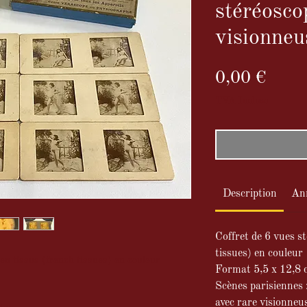
stéréosco
visionneu
Prix
0,00 €
TVA Incluse
Description
An
Coffret de 6 vues s
tissues) en couleur
en tissus (french tissues) en couleur
Format 5,5 x 12,8
Scènes parisiennes 
avec rare visionneus