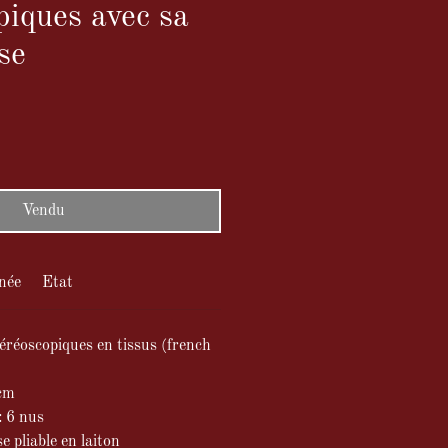
piques avec sa
se
Vendu
née
Etat
téréoscopiques en tissus (french
 cm
: 6 nus
e pliable en laiton