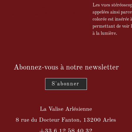
iton
Les vues stéréoscop
issues" sont appelées ainsi parce qu'une
appelées ainsi parce 
érée à l'arrière du tirage albuminé permettant
colorée est insérée 
rdant à la lumière.
permettant de voir 
à la lumière.
Abonnez-vous à notre newsletter
S'abonner
La Valise Arlésienne
8 rue du Docteur Fanton, 13200 Arles
+33 6 12 58 40 32