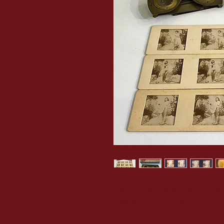
Coffret de 6 vues stéréoscopiques 
Format 5,5 x 12,8 cm
Scènes parisiennes : 6 nus