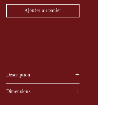
Ajouter au panier
Tirage argentique d'époque circa
1920
Studio P.C. Paris
- Sous passe-partout 40x50cm
- Format Photo 16,5,x 22 cm
Description
Tirage argentique d'époque
Dimensions
Studio P.C. Paris
- Sous passe-partout 40x50cm
Année
- Format Photo 16,5,x 22 cm
Circa 1920