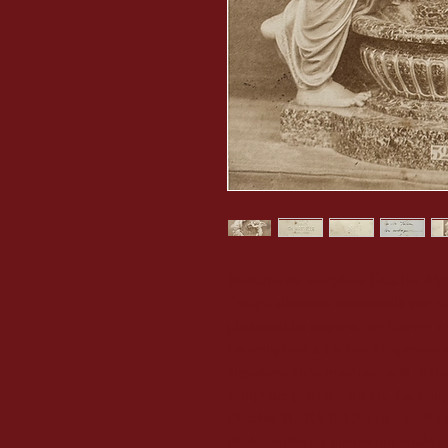
Fontaine du sculpteur Charles Al
Tirage albuminé contrecollé sur ca
photographe impérial du Louvre »
Le sculpteur a dédicacé l'épreuve
signature de la mention «à M. Félon
sculpteur (1818-1897)). La sculpt
Charles MARVILLE (1813-1879) es
photographe du musée impériale du