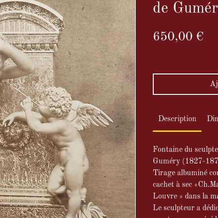
de Gumér
Pr
650,00 €
TVA Incluse
Aj
Description
Di
Fontaine du sculpt
Guméry (1827-187
Tirage albuminé con
cachet à sec
«Ch.Mar
Louvre » dans la m
Le sculpteur a dédic