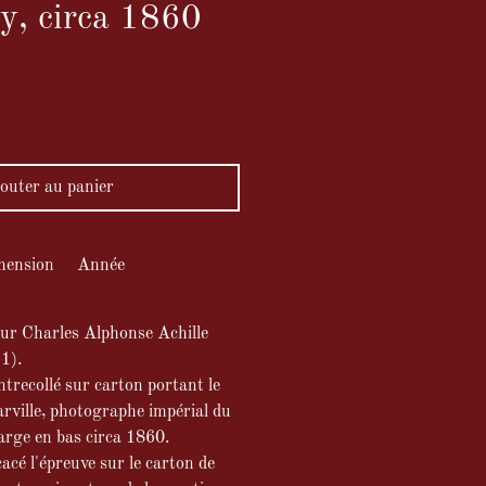
y, circa 1860
ix
outer au panier
mension
Année
eur Charles Alphonse Achille
1).
trecollé sur carton portant le
ville, photographe impérial du
arge en bas circa 1860.
acé l'épreuve sur le carton de