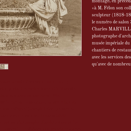
montage, en précé
«à M. Félon son coll
sculpteur (1818-18
le numéro de salon
Charles MARVILLE
photographe d'archi
musée impériale du 
chantiers de restaur
avec les services de
qu'avec de nombreux
phonse Achille Guméry (1827-1871).
rton portant le cachet à sec «Ch.Marville,
 dans la marge en bas circa 1860.
 sur le carton de montage, en précédant sa
 son collègue"(Joseph Félon, peintre et
ure porte le numéro de salon 3282.
t un photographe d'architecture et "le
 Louvre". Il collabore aux grands chantiers