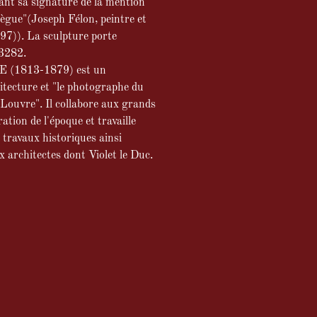
dant sa signature de la mention
ègue"(Joseph Félon, peintre et
97)). La sculpture porte
 3282.
 (1813-1879) est un
tecture et "le photographe du
Louvre". Il collabore aux grands
ation de l'époque et travaille
s travaux historiques ainsi
 architectes dont Violet le Duc.