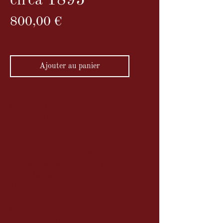
circa 1895
Prix
800,00 €
TVA Incluse
Ajouter au panier
Très belle chambre photographique
Rochester Optical Universal pour
format 13x18.
Cette chambre américaine, de style
anglais, est construite en acajou verni
et ferrures en laiton, lui aussi verni.
L'objectif est amovible pour pouvoir
fermer la chambre qui se déploie sur
45 cm de long car elle est à double
extension.
Le soufflet imposant, de forme
conique mais à section carrée et à