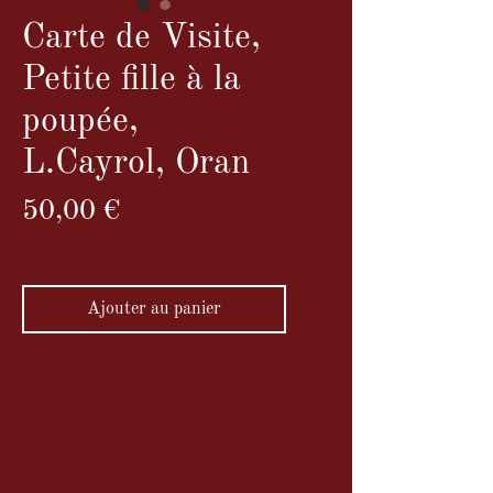
Carte de Visite,
Petite fille à la
poupée,
L.Cayrol, Oran
Prix
50,00 €
TVA Incluse
Ajouter au panier
Carte de visite tirage albuminé
d'époque
Jeune fille assise avec poupée.
Par L.Cayrol, photographe à Oran