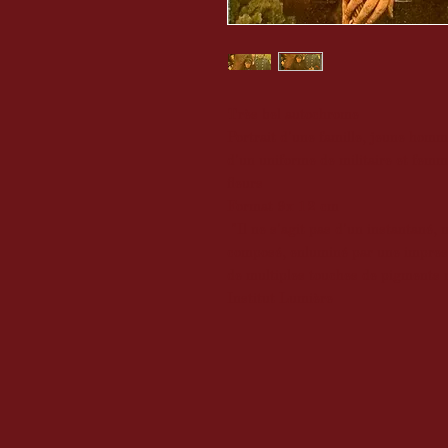
Très bel autochrome
Portrait d'une famille, jeune hom
d'un uniforme de militaire et fem
fleurs
Format 9x 12 cm
"Il ne s'agit pas d'un instantané, 
composé, enluminé par une impress
de multiples touches de pigments m
Institut Lumière