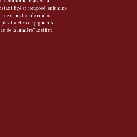
un instantané, mais de la
nstant figé et composé, enluminé
 une sensation de couleur
iples touches de pigments
au de la lumière" Institut