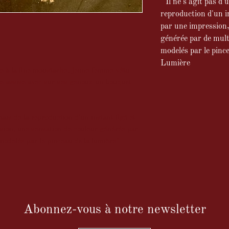
"Il ne s'agit pas d'
reproduction d'un i
par une impression,
générée par de mult
modelés par le pince
Lumière
me à la fine moustache, jeune femme vêtu
me assise avec sur ses genoux un bouquet
mais de la reproduction d'un instant figé et
ion, une sensation de couleur générée par
odelés par le pinceau de la lumière"
Abonnez-vous à notre newsletter