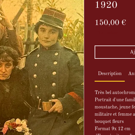
1920
Pr
150,00 €
TVA Incluse
Aj
Description
An
Très bel autochrom
Portrait d'une famil
moustache, jeune f
militaire et femme 
bouquet fleurs
Format 9x 12 cm