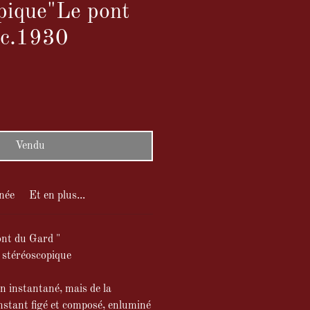
pique"Le pont
 c.1930
Vendu
née
Et en plus...
nt du Gard "
 stéréoscopique
un instantané, mais de la
nstant figé et composé, enluminé