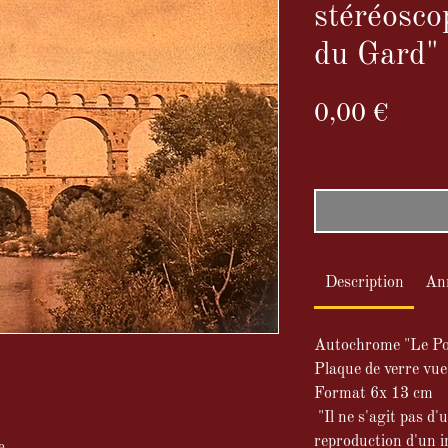
stéréosco
du Gard"
Prix
0,00 €
TVA Incluse
Description
An
Autochrome "Le Po
Plaque de verre vue
Format 6x 13 cm
"Il ne s'agit pas d'
reproduction d'un i
e