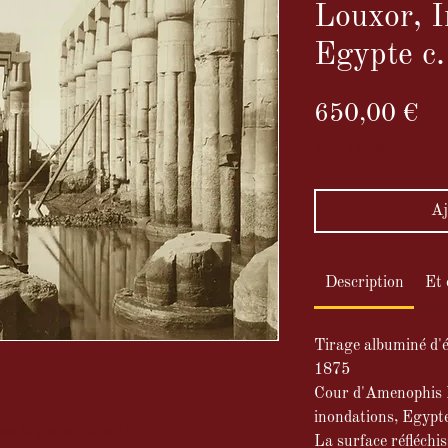
Louxor, I
Egypte c
Pr
650,00 €
TVA Incluse
Aj
Description
Et 
Tirage albuminé d'é
1875
Cour d'Amenophis I
inondations, Egypte
ns la plaque circa 1875
La surface réfléchis