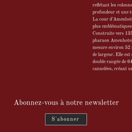
ouxor lors des inondations, Egypte.
reflétant les colonn
profondeur et une t
La cour d’Amenhotep
plus emblématiques
Construite vers 135
pharaon Amenhotep 
mesure environ 52 
de largeur. Elle est
double rangée de 6
cannelées, créant u
Abonnez-vous à notre newsletter
S'abonner