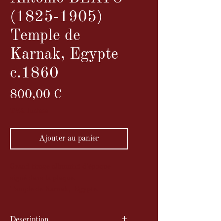
(1825-1905)
Temple de
Karnak, Egypte
c.1860
Prix
800,00 €
TVA Incluse
Ajouter au panier
Grand tirage albuminé d'époque
signé dans la plaque.
Temple de Karnak, Egypte.
Description