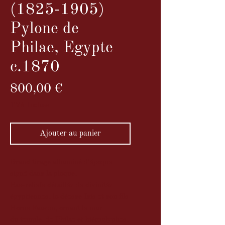
(1825-1905)
Pylone de
Philae, Egypte
c.1870
Prix
800,00 €
TVA Incluse
Ajouter au panier
Grand tirage albuminé d'époque
signé dans la plaque.
Bas-reliefs détaillés de divinités
égyptiennes, la déesse Isis et son fils
Horus Faucon, ornant le mur
du temple, de Philae et hiéroglyphes.