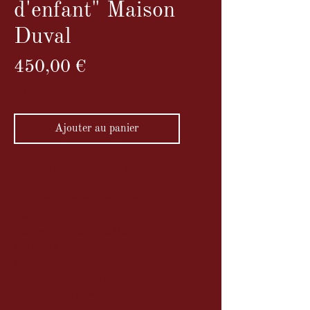
d'enfant" Maison
Duval
Prix
450,00 €
TVA Incluse
Ajouter au panier
Ambrotype portrait d'un jeune enfant
assis délicatement colorisé
Dans un cadre en bois noirci
Napoléon III
Au dos étiquette de la Maison
DUVAL à Angers.
Breveté en 1854 par James Ambrose
Cutting, un ambrotype est un négatif
sur plaque de verre, lorsqu’on le