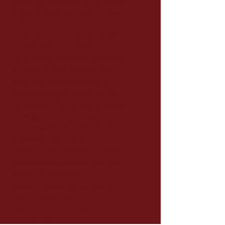
regarde en transparence, qui devient
un positif lorsqu’on le place devant
un fond noir.
L'ambrotype est couramment utilisé
de 1854 jusqu'aux années
1870. Moins onéreux et nécessitant
un temps de pose beaucoup plus
rapide que le daguerréotype, il
sera abondamment utilisé par les
portraitistes. Pour obtenir le négatif
de cet objet unique, une plaque de
verre préalablement nettoyée est
recouverte d’une couche de
collodion. Après séchage, un vernis
transparent est appliqué, ainsi que
parfois des rehauts de
couleur. Présenté sur un fond de
tissus ou papier noir, il est livré serti
dans un écrin (union case) ou dans
un cadre comme pour