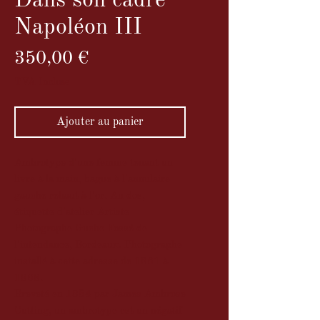
Dans son cadre
Napoléon III
Prix
350,00 €
TVA Incluse
Ajouter au panier
Ambrotype d'une femme tenant un
livre à la main, bague à l'annulaire
gauche rehaut à l'or. Au dos,
étiquette d'atelier Artiste
Photographe Guche Fossé de
l'intendance, Bordeaux. Photographe
installé à cette adresse de 1861 à
1868.
Breveté en 1854 par James Ambrose
Cutting, un ambrotype est un négatif