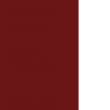
sur plaque de verre, lorsqu’on le
regarde en transparence, qui devient
un positif lorsqu’on le place devant
un fond noir.
L'ambrotype est couramment utilisé
de 1854 jusqu'aux années
1870. Moins onéreux et nécessitant
un temps de pose beaucoup plus
rapide que le daguerréotype, il
sera abondamment utilisé par les
portraitistes. Pour obtenir le négatif
de cet objet unique, une plaque de
verre préalablement nettoyée est
recouverte d’une couche de
collodion. Après séchage, un vernis
transparent est appliqué, ainsi que
parfois des rehauts de
couleur. Présenté sur un fond de
tissus ou papier noir, il est livré serti
dans un écrin (union case) ou dans