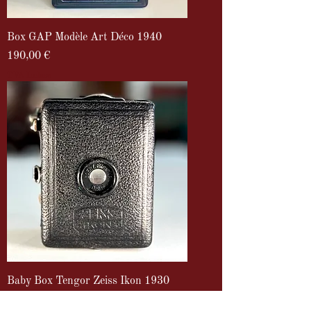
Box GAP Modèle Art Déco 1940
Prix
190,00 €
TVA Incluse
Baby Box Tengor Zeiss Ikon 1930
Prix
95,00 €